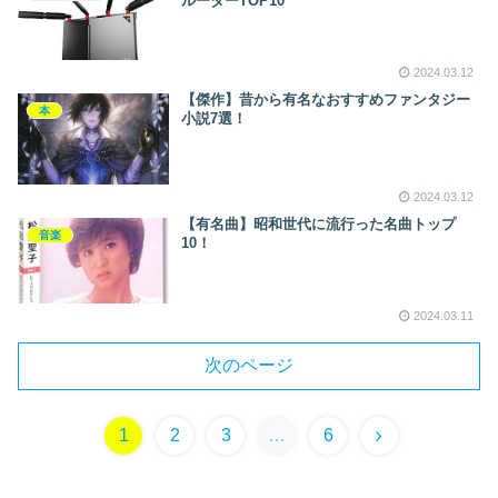
ルーターTOP10
2024.03.12
【傑作】昔から有名なおすすめファンタジー
本
小説7選！
2024.03.12
【有名曲】昭和世代に流行った名曲トップ
音楽
10！
2024.03.11
次のページ
次
1
2
3
…
6
へ