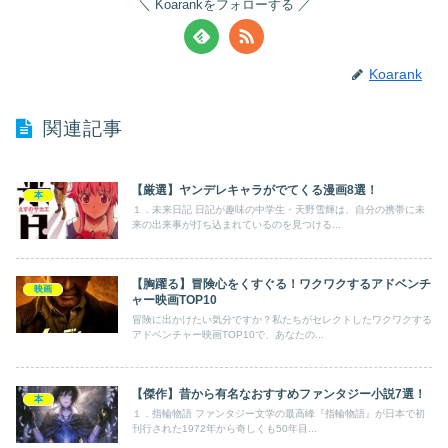
Koarankをフォローする
Koarank
関連記事
【厳選】ヤンデレキャラがでてくる漫画8選！
本
１．未来日記 日記が趣味の中学生・天野雪輝は、自分の携帯に未
来の出来事が打ち込まれているのを見つける...
【胸躍る】冒険心をくすぐる！ワクワクするアドベンチ
映画
ャー映画TOP10
冒険に出かけたい気分ですか？私たちがセレクトしたワクワクする
アドベンチャー映画TOP10で、あなたの...
【傑作】昔から有名なおすすめファンタジー小説7選！
本
１．指輪物語 ファンタジー文学の最高峰『指輪物語』が日本で初
刊行された1972年から奇しくも50年目...