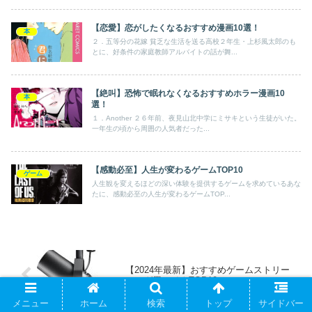
【恋愛】恋がしたくなるおすすめ漫画10選！
本
２．五等分の花嫁 貧乏な生活を送る高校２年生・上杉風太郎のも
とに、好条件の家庭教師アルバイトの話が舞...
【絶叫】恐怖で眠れなくなるおすすめホラー漫画10
本
選！
１．Another ２６年前、夜見山北中学にミサキという生徒がいた。
一年生の頃から周囲の人気者だった...
【感動必至】人生が変わるゲームTOP10
ゲーム
人生観を変えるほどの深い体験を提供するゲームを求めているあな
たに、感動必至の人生が変わるゲームTOP...
【2024年最新】おすすめゲームストリー
ミング用マイクTOP10
メニュー
ホーム
検索
トップ
サイドバー