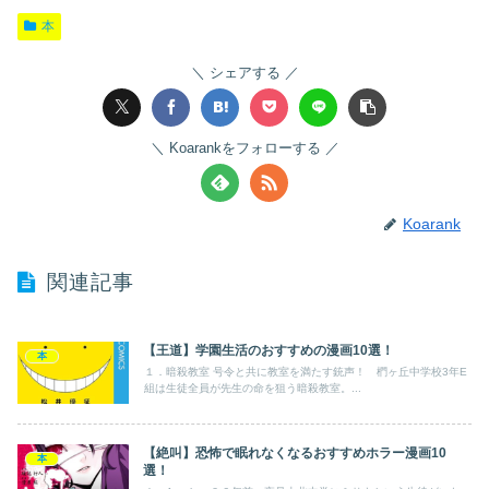
本
シェアする
Koarankをフォローする
Koarank
関連記事
【王道】学園生活のおすすめの漫画10選！
本
１．暗殺教室 号令と共に教室を満たす銃声！ 椚ヶ丘中学校3年E
組は生徒全員が先生の命を狙う暗殺教室。...
【絶叫】恐怖で眠れなくなるおすすめホラー漫画10
本
選！