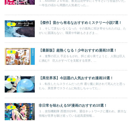
１．Another ２６年前、夜見山北中学にミサキという生徒がいた。
一年生の頃から周囲の人気者だった...
【傑作】昔から有名なおすすめミステリー小説7選！
本
１．そして誰もいなくなった その孤島に招き寄せられたのは、た
がいに面識もない、職業や年齢もさまざま...
【最新版】超熱くなる！少年おすすめ漫画10選！
本
４．進撃の巨人 手足をもがれ、餌と成り果てようと、人類は巨人
に挑む!! 巨人がすべてを支配する世界。...
【異世界系】今話題の人気おすすめ漫画10選！
本
１．転生したらスライムだった件 通り魔に刺されて死んだと思っ
たら、異世界でスライムに転生しちゃってた...
非日常を味わえるSF漫画のおすすめ10選！
本
１．攻殻機動隊 西暦2029年。通信ネットワークに覆われ、膨大な
情報が世界を駆け巡っている超高度情報...