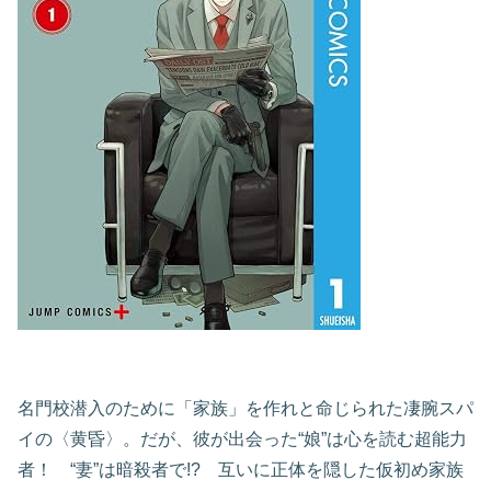
名門校潜入のために「家族」を作れと命じられた凄腕スパ
イの〈黄昏〉。だが、彼が出会った“娘”は心を読む超能力
者！ “妻”は暗殺者で!? 互いに正体を隠した仮初め家族