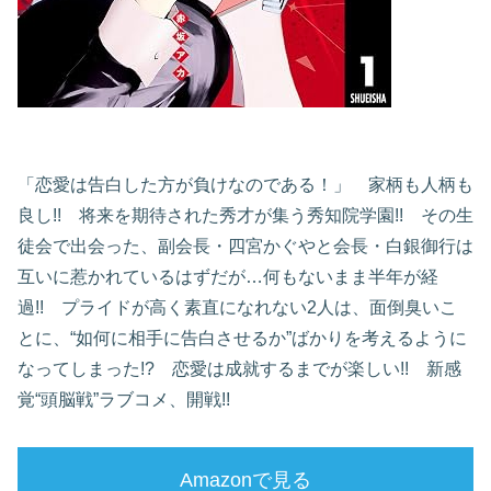
「恋愛は告白した方が負けなのである！」 家柄も人柄も
良し!! 将来を期待された秀才が集う秀知院学園!! その生
徒会で出会った、副会長・四宮かぐやと会長・白銀御行は
互いに惹かれているはずだが…何もないまま半年が経
過!! プライドが高く素直になれない2人は、面倒臭いこ
とに、“如何に相手に告白させるか”ばかりを考えるように
なってしまった!? 恋愛は成就するまでが楽しい!! 新感
覚“頭脳戦”ラブコメ、開戦!!
Amazonで見る