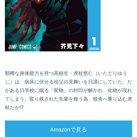
類稀な身体能力を持つ高校生・虎杖悠仁（いたどりゆう
じ）は、病床に伏せる祖父の見舞いを日課にしていた。だ
がある日学校に眠る「呪物」の封印が解かれ、化物が現れ
てしまう。取り残された先輩を救う為、校舎へ乗り込む虎
杖だが!?
Amazonで見る