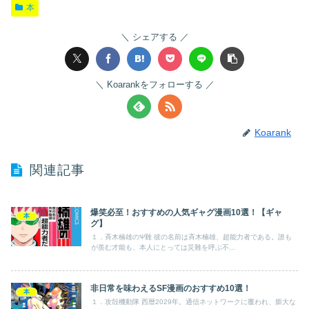
本
シェアする
Koarankをフォローする
Koarank
関連記事
爆笑必至！おすすめの人気ギャグ漫画10選！【ギャ
本
グ】
１．斉木楠雄のΨ難 彼の名前は斉木楠雄、超能力者である。誰も
が羨む才能も、本人にとっては災難を呼ぶ不...
非日常を味わえるSF漫画のおすすめ10選！
本
１．攻殻機動隊 西暦2029年。通信ネットワークに覆われ、膨大な