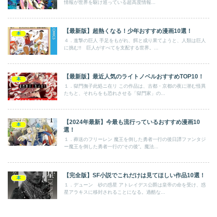
情報が世界を駆け巡っている超高度情報...
【最新版】超熱くなる！少年おすすめ漫画10選！
本
４．進撃の巨人 手足をもがれ、餌と成り果てようと、人類は巨人
に挑む!! 巨人がすべてを支配する世界。...
【最新版】最近人気のライトノベルおすすめTOP10！
本
１．獄門撫子此処ニ在リ この作品は、古都・京都の夜に潜む怪異
たちと、それらをも恐れさせる「獄門家」の...
【2024年最新】今最も流行っているおすすめ漫画10
本
選！
１．葬送のフリーレン 魔王を倒した勇者一行の後日譚ファンタジ
ー魔王を倒した勇者一行の“その後”。魔法...
【完全版】SF小説でこれだけは見てほしい作品10選！
本
１．デューン 砂の惑星 アトレイデス公爵は皇帝の命を受け、惑
星アラキスに移封されることになる。過酷な...